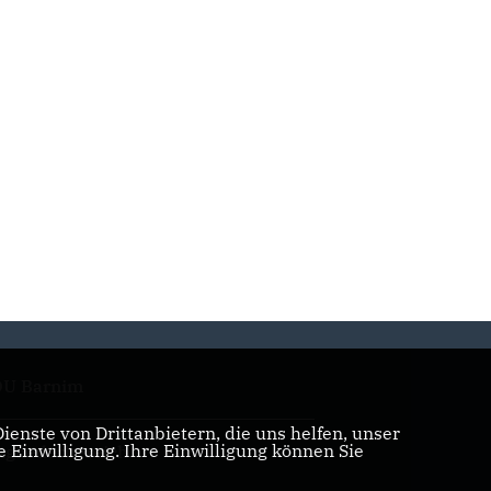
U Barnim
enste von Drittanbietern, die uns helfen, unser
Einwilligung. Ihre Einwilligung können Sie
tgliederbereich