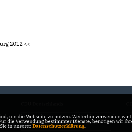
burg 2012
<<
CDU Deutschlands
CD
nd, um die Webseite zu nutzen. Weiterhin verwenden wir Di
r die Verwendung bestimmter Dienste, benötigen wir Ihre 
CDU Brandenburg
Mi
 Sie in unserer
Datenschutzerklärung
.