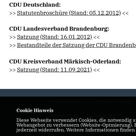
CDU Deutschland:
>>
Statutenbroschüre (Stand: 05.12.2012)
<<
CDU Landesverband Brandenburg:
>>
Satzung (Stand: 16.01.2012)
<<
>>
Bestandteile der Satzung der CDU Branden
CDU Kreisverband Märkisch-Oderland:
>>
Satzung (Stand: 11.09.2021)
<<
Offizielle Seite der CDU Märkisch-Oderland
Cookie Hinweis
IMPRESSUM
DATENSCHUTZ
Diese Webseite verwendet Cookies, die notwendig si
KONTAKT
Webangebot zu verbessern (Website-Optmierung). Fü
jederzeit widerrufen. Weitere Informationen finden