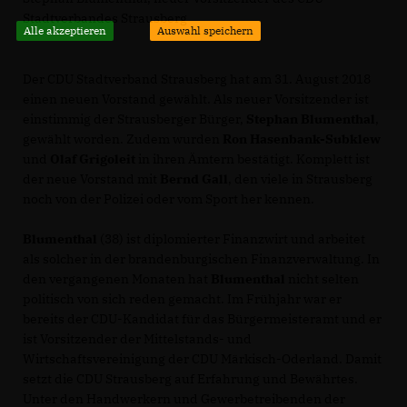
Stadtverbandes Strausberg
Alle akzeptieren
Auswahl speichern
Der CDU Stadtverband Strausberg hat am 31. August 2018
einen neuen Vorstand gewählt. Als neuer Vorsitzender ist
einstimmig der Strausberger Bürger,
Stephan Blumenthal
,
gewählt worden. Zudem wurden
Ron Hasenbank-Subklew
und
Olaf Grigoleit
in ihren Ämtern bestätigt. Komplett ist
der neue Vorstand mit
Bernd Gall
, den viele in Strausberg
noch von der Polizei oder vom Sport her kennen.
Blumenthal
(38) ist diplomierter Finanzwirt und arbeitet
als solcher in der brandenburgischen Finanzverwaltung. In
den vergangenen Monaten hat
Blumenthal
nicht selten
politisch von sich reden gemacht. Im Frühjahr war er
bereits der CDU-Kandidat für das Bürgermeisteramt und er
ist Vorsitzender der Mittelstands- und
Wirtschaftsvereinigung der CDU Märkisch-Oderland. Damit
setzt die CDU Strausberg auf Erfahrung und Bewährtes.
Unter den Handwerkern und Gewerbetreibenden der