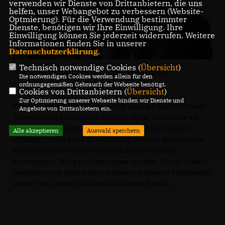
verwenden wir Dienste von Drittanbietern, die uns
helfen, unser Webangebot zu verbessern (Website-
Optmierung). Für die Verwendung bestimmter
Dienste, benötigen wir Ihre Einwilligung. Ihre
Einwilligung können Sie jederzeit widerrufen. Weitere
Informationen finden Sie in unserer
Datenschutzerklärung
.
Technisch notwendige Cookies (
Übersicht
)
Jörg Schönbohm (Copyright: CDU Brandenburg)
Die notwendigen Cookies werden allein für den
ordnungsgemäßen Gebrauch der Webseite benötigt.
Cookies von Drittanbietern (
Übersicht
)
Zur Optimierung unserer Webseite binden wir Dienste und
Mit großer Bestürzung hat uns die traurige Nachricht vom
Angebote von Drittanbietern ein.
Tode von Jörg Schönbohm erreicht. Seine Verdienste als
Bundeswehrgeneral um die deutsche Einheit und als
Alle akzeptieren
Auswahl speichern
Politiker um das Land Brandenburg machen ihn als einen
der großen Deutschen der Nachkriegsgeschichte
unvergessen. Wir gedenken seiner in tiefer Trauer. Unsere
Gedanken und Gebete sind in diesen schweren Stunden bei
seiner Frau, seinen Kindern und seiner Familie.