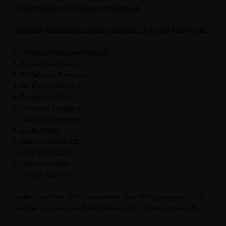
Wählerinnen und Wähler warnehmen.
Folgende Kandidaten stellen sich am 26.05.2019 zur Wahl:
1. Corinna Fritzsche-Schnick
2. Robert Czaplinski
3. Madeleine Rosenow
4. Dr. Klaus Obendorf
5. Fernando Fließ
6. Clemens Purmann
7. Lothar Ehrenberg
8. Edda Mayer
9. Andrea Brackertz
10. André Schnick
11. René Wehner
12. Klaus Ahrens
In den nächsten Wochen werden das Wahlprogramm und
die oben genannten Kandidaten noch näher vorgestellt.