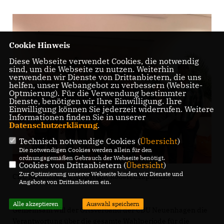
Cookie Hinweis
Diese Webseite verwendet Cookies, die notwendig
sind, um die Webseite zu nutzen. Weiterhin
verwenden wir Dienste von Drittanbietern, die uns
helfen, unser Webangebot zu verbessern (Website-
Optmierung). Für die Verwendung bestimmter
Dienste, benötigen wir Ihre Einwilligung. Ihre
Einwilligung können Sie jederzeit widerrufen. Weitere
Informationen finden Sie in unserer
Datenschutzerklärung
.
Technisch notwendige Cookies (
Übersicht
)
Die notwendigen Cookies werden allein für den
ordnungsgemäßen Gebrauch der Webseite benötigt.
Cookies von Drittanbietern (
Übersicht
)
Zur Optimierung unserer Webseite binden wir Dienste und
CDU Neuenhagen (Copyright Robert Czaplinski)
Angebote von Drittanbietern ein.
Alle akzeptieren
Auswahl speichern
Gemeinsam will der Ortsverband der CDU Neuenhagen die
Verantwortung über die gesamte Wahlperiode für die