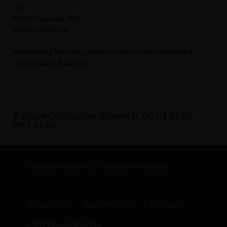
Ihre
Kristy Augustin MdL
Kreisvorsitzende
Anmeldung bitte an post@cdumol.de oder telefonisch
unter 03341/ 3069226
Buckow (Märkische Schweiz), 06.05.2019,
09:14 Uhr
Offizielle Seite der CDU Märkisch-Oderland
IMPRESSUM
DATENSCHUTZ
KONTAKT
CDU Deutschlands