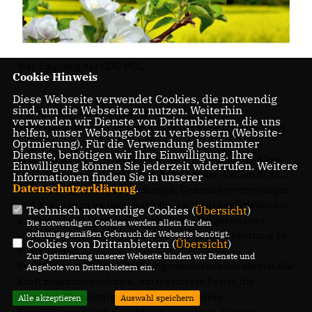
Mai-Empfang der CDU MOL
Cookie Hinweis
Diese Webseite verwendet Cookies, die notwendig
sind, um die Webseite zu nutzen. Weiterhin
Sehr geehrte Damen und Herren,
verwenden wir Dienste von Drittanbietern, die uns
liebe Mitglieder und Freunde der CDU Märkisch-Oderland,
helfen, unser Webangebot zu verbessern (Website-
Optmierung). Für die Verwendung bestimmter
Dienste, benötigen wir Ihre Einwilligung. Ihre
in drei Wochen ist Kommunalwahl in Brandenburg. Allen
Einwilligung können Sie jederzeit widerrufen. Weitere
Ortes sind unsere Kandidaten dabei für die Wahlen in den
Informationen finden Sie in unserer
Datenschutzerklärung
.
Stadtverordnetenversammlungen, Gemeindevertretungen
und Kreistag zu werben. Auch für die Wahl der Ortsbeiräte,
Technisch notwendige Cookies (
Übersicht
)
als Ortsvorsteher oder ehrenamtlicher Bürgermeister
Die notwendigen Cookies werden allein für den
ordnungsgemäßen Gebrauch der Webseite benötigt.
stehen Kandidaten der CDU MOL bereit, Verantwortung zu
Cookies von Drittanbietern (
Übersicht
)
übernehmen.
Zur Optimierung unserer Webseite binden wir Dienste und
Für die letzten Tage wollen wir gemeinsam noch einmal alle
Angebote von Drittanbietern ein.
Kraft zusammennehmen, um für unsere Partei, die
Christlich Demokratische Union, und unsere
Alle akzeptieren
Auswahl speichern
Kandidatinnen und Kandidaten zu werben. Um uns