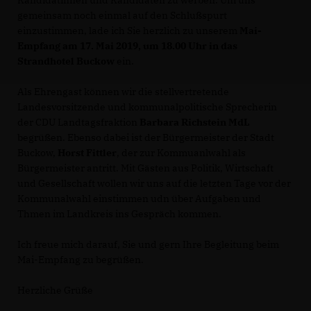
gemeinsam noch einmal auf den Schlußspurt
einzustimmen, lade ich Sie herzlich zu unserem
Mai-
Empfang am 17. Mai 2019, um 18.00 Uhr in das
Strandhotel Buckow
ein.
Als Ehrengast können wir die stellvertretende
Landesvorsitzende und kommunalpolitische Sprecherin
der CDU Landtagsfraktion
Barbara Richstein MdL
begrüßen. Ebenso dabei ist der Bürgermeister der Stadt
Buckow,
Horst Fittler
, der zur Kommuanlwahl als
Bürgermeister antritt. Mit Gästen aus Politik, Wirtschaft
und Gesellschaft wollen wir uns auf die letzten Tage vor der
Kommunalwahl einstimmen udn über Aufgaben und
Thmen im Landkreis ins Gespräch kommen.
Ich freue mich darauf, Sie und gern Ihre Begleitung beim
Mai-Empfang zu begrüßen.
Herzliche Grüße