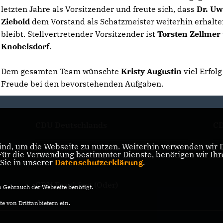
letzten Jahre als Vorsitzender und freute sich, dass
Dr. U
Ziebold
dem Vorstand als Schatzmeister weiterhin erhalt
bleibt. Stellvertretender Vorsitzender ist
Torsten Zellmer
Knobelsdorf
.
Dem gesamten Team wünschte
Kristy Augustin
viel Erfol
Freude bei den bevorstehenden Aufgaben.
CDU Deutschlands
CD
nd, um die Webseite zu nutzen. Weiterhin verwenden wir Di
r die Verwendung bestimmter Dienste, benötigen wir Ihre 
CDU Brandenburg
Mi
 Sie in unserer
Datenschutzerklärung
.
CDU Frankfurt (Oder)
Gebrauch der Webseite benötigt.
e von Drittanbietern ein.