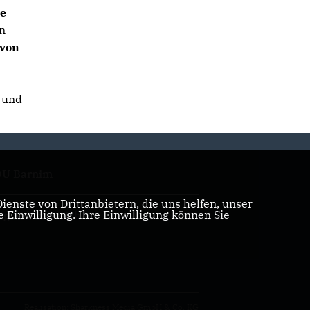
we
en
 von
g und
U Barnim
enste von Drittanbietern, die uns helfen, unser
Einwilligung. Ihre Einwilligung können Sie
tgliederbereich
Realisation: Sharkness Media GmbH & Co. KG