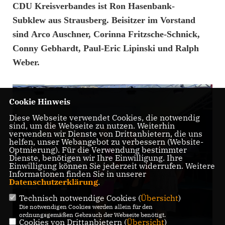
CDU Kreisverbandes ist
Ron Hasenbank-
Subklew
aus Strausberg. Beisitzer im Vorstand
sind
Arco Auschner, Corinna Fritzsche-Schnick,
Conny Gebhardt, Paul-Eric Lipinski
und
Ralph
Weber
.
Cookie Hinweis
Diese Webseite verwendet Cookies, die notwendig
sind, um die Webseite zu nutzen. Weiterhin
verwenden wir Dienste von Drittanbietern, die uns
helfen, unser Webangebot zu verbessern (Website-
Optmierung). Für die Verwendung bestimmter
Dienste, benötigen wir Ihre Einwilligung. Ihre
Einwilligung können Sie jederzeit widerrufen. Weitere
Informationen finden Sie in unserer
Datenschutzerklärung
.
Technisch notwendige Cookies (
Übersicht
)
Die notwendigen Cookies werden allein für den
ordnungsgemäßen Gebrauch der Webseite benötigt.
Cookies von Drittanbietern (
Übersicht
)