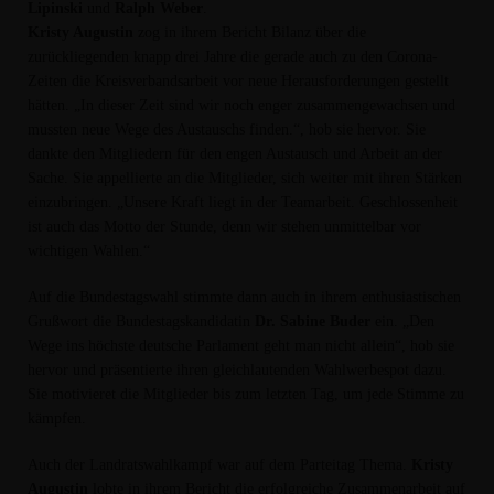
Lipinski
und
Ralph Weber
.
Kristy Augustin
zog in ihrem Bericht Bilanz über die
zurückliegenden knapp drei Jahre die gerade auch zu den Corona-
Zeiten die Kreisverbandsarbeit vor neue Herausforderungen gestellt
hätten. „In dieser Zeit sind wir noch enger zusammengewachsen und
mussten neue Wege des Austauschs finden.“, hob sie hervor. Sie
dankte den Mitgliedern für den engen Austausch und Arbeit an der
Sache. Sie appellierte an die Mitglieder, sich weiter mit ihren Stärken
einzubringen. „Unsere Kraft liegt in der Teamarbeit. Geschlossenheit
ist auch das Motto der Stunde, denn wir stehen unmittelbar vor
wichtigen Wahlen.“
Auf die Bundestagswahl stimmte dann auch in ihrem enthusiastischen
Grußwort die Bundestagskandidatin
Dr. Sabine Buder
ein. „Den
Wege ins höchste deutsche Parlament geht man nicht allein“, hob sie
hervor und präsentierte ihren gleichlautenden Wahlwerbespot dazu.
Sie motivieret die Mitglieder bis zum letzten Tag, um jede Stimme zu
kämpfen.
Auch der Landratswahlkampf war auf dem Parteitag Thema.
Kristy
Augustin
lobte in ihrem Bericht die erfolgreiche Zusammenarbeit auf