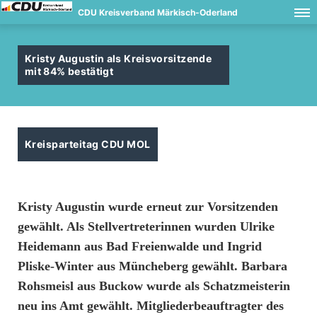
CDU Kreisverband Märkisch-Oderland
Kristy Augustin als Kreisvorsitzende
mit 84% bestätigt
Kreisparteitag CDU MOL
Kristy Augustin
wurde erneut zur Vorsitzenden
gewählt. Als Stellvertreterinnen wurden
Ulrike
Heidemann
aus Bad Freienwalde und
Ingrid
Pliske-Winter
aus Müncheberg gewählt.
Barbara
Rohsmeisl
aus Buckow wurde als Schatzmeisterin
neu ins Amt gewählt.
Mitgliederbeauftragter des